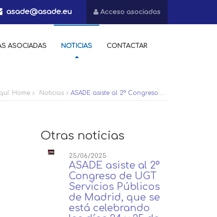
asade@asade.eu
Acceso asociados
AS ASOCIADAS
NOTICIAS
CONTACTAR
quí:
Home
Noticias
ASADE asiste al 2º Congreso de UGT Servicios Públicos de Madrid, que se está celebrando los días 24 y 25 de junio.
Otras noticias
25/06/2025
ASADE asiste al 2º
Congreso de UGT
Servicios Públicos
de Madrid, que se
está celebrando