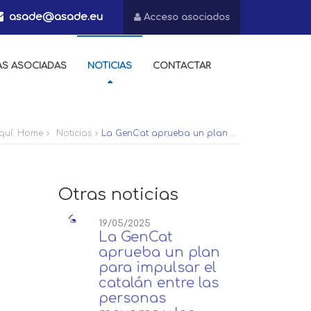
asade@asade.eu
Acceso asociados
AS ASOCIADAS
NOTICIAS
CONTACTAR
quí:
Home
Noticias
La GenCat aprueba un plan para impulsar el catalán entre las personas mayores y los dependientes
Otras noticias
19/05/2025
La GenCat
aprueba un plan
para impulsar el
catalán entre las
personas