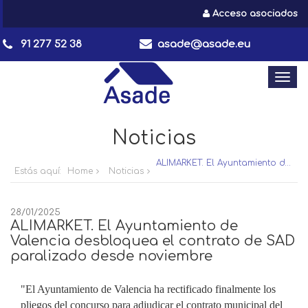
Acceso asociados
91 277 52 38
asade@asade.eu
Togg
navi
Noticias
ALIMARKET. El Ayuntamiento de Valencia desbloquea el contrato de SAD paralizado desde noviembre
Estás aquí:
Home
Noticias
28/01/2025
ALIMARKET. El Ayuntamiento de
Valencia desbloquea el contrato de SAD
paralizado desde noviembre
"El Ayuntamiento de Valencia ha rectificado finalmente los
pliegos del concurso para adjudicar el contrato municipal del