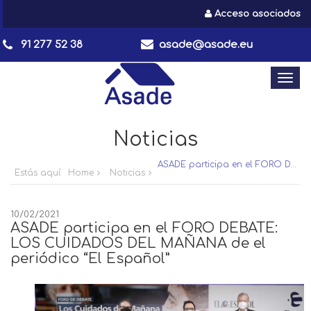
Acceso asociados
91 277 52 38
asade@asade.eu
Togg
navi
Noticias
ASADE participa en el FORO DEBATE: LOS CUIDADOS DEL MAÑANA de el periódico “El Español”
Estás aquí:
Home
Noticias
10/02/2021
ASADE participa en el FORO DEBATE:
LOS CUIDADOS DEL MAÑANA de el
periódico “El Español”