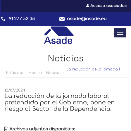
Acceso asociados
91 277 52 38
asade@asade.eu
Togg
navi
Noticias
La reducción de la jornada laboral pretendida por el Gobierno, pone en riesgo al Sector de la Dependencia.
Estás aquí:
Home
Noticias
12/07/2024
La reducción de la jornada laboral
pretendida por el Gobierno, pone en
riesgo al Sector de la Dependencia.
Archivos adjuntos disponibles: