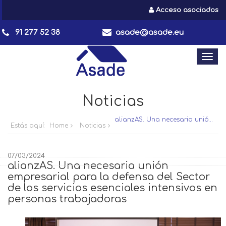
Acceso asociados
91 277 52 38
asade@asade.eu
Togg
navi
Noticias
alianzAS. Una necesaria unión empresarial para la defensa del Sector de los servicios esenciales intensivos en personas trabajadoras
Estás aquí:
Home
Noticias
07/03/2024
alianzAS. Una necesaria unión
empresarial para la defensa del Sector
de los servicios esenciales intensivos en
personas trabajadoras