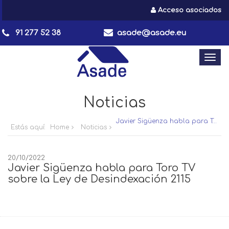
Acceso asociados
91 277 52 38
asade@asade.eu
Togg
navi
Noticias
Javier Sigüenza habla para Toro TV sobre la Ley de Desindexación 2115
Estás aquí:
Home
Noticias
20/10/2022
Javier Sigüenza habla para Toro TV
sobre la Ley de Desindexación 2115