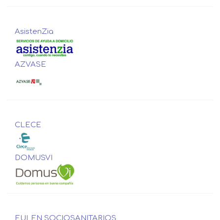
AsistenZia
AZVASE
CLECE
DOMUSVI
EULEN SOCIOSANITARIOS