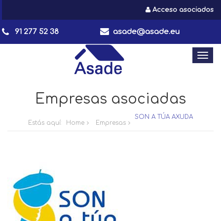
Acceso asociados
91 277 52 38
asade@asade.eu
Togg
navi
Empresas asociadas
SON A TÚA AXUDA
Estás aquí:
Home
Empresas